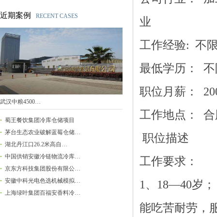
近期案例
RECENT CASES
业
工作经验: 不
最低学历： 不
职位月薪： 20
武汉中粮4500…
工作地点： 合
蜀王餐饮集团冷库仓储项目
茅台生态农业破解蓝莓仓储…
职位描述
湖北丹江口26.2米高自…
中国供销安徽冷链物流冷库…
工作要求：
京东方科技集团股份有限公…
安徽中科光电色选机械模拟…
1、18—40岁；
上海绿叶集团百福安香料冷…
能吃苦耐劳，