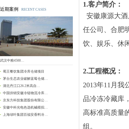
1.客户简介：
近期案例
RECENT CASES
安徽康源大酒
任公司、合肥
饮、娱乐、休
武汉中粮4500…
2.工程概况：
蜀王餐饮集团冷库仓储项目
茅台生态农业破解蓝莓仓储…
2013年11
湖北丹江口26.2米高自…
中国供销安徽冷链物流冷库…
品冷冻冷藏库
京东方科技集团股份有限公…
安徽中科光电色选机械模拟…
高标准高质量
上海绿叶集团百福安香料冷…
组。