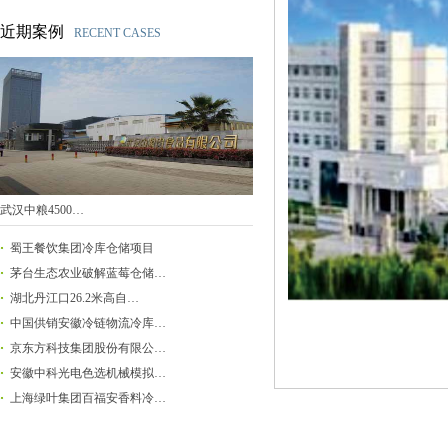
近期案例
RECENT CASES
武汉中粮4500…
蜀王餐饮集团冷库仓储项目
茅台生态农业破解蓝莓仓储…
湖北丹江口26.2米高自…
中国供销安徽冷链物流冷库…
京东方科技集团股份有限公…
安徽中科光电色选机械模拟…
上海绿叶集团百福安香料冷…