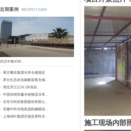
近期案例
RECENT CASES
武汉中粮4500…
蜀王餐饮集团冷库仓储项目
茅台生态农业破解蓝莓仓储…
湖北丹江口26.2米高自…
中国供销安徽冷链物流冷库…
京东方科技集团股份有限公…
安徽中科光电色选机械模拟…
上海绿叶集团百福安香料冷…
施工现场内部